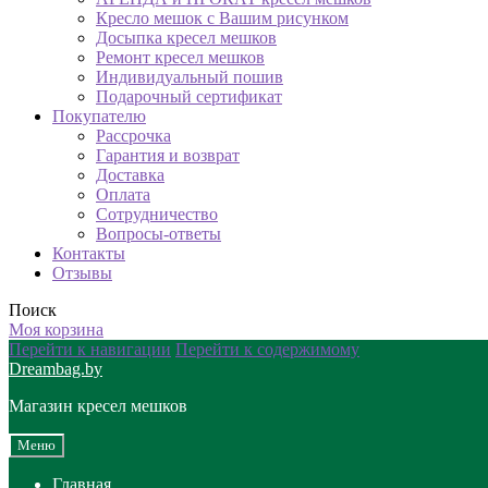
Кресло мешок с Вашим рисунком
Досыпка кресел мешков
Ремонт кресел мешков
Индивидуальный пошив
Подарочный сертификат
Покупателю
Рассрочка
Гарантия и возврат
Доставка
Оплата
Сотрудничество
Вопросы-ответы
Контакты
Отзывы
Поиск
Моя корзина
Перейти к навигации
Перейти к содержимому
Dreambag.by
Магазин кресел мешков
Меню
Главная