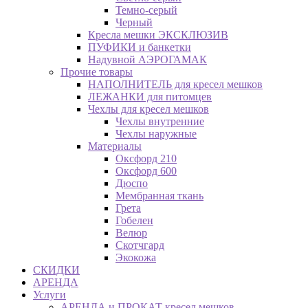
Темно-серый
Черный
Кресла мешки ЭКСКЛЮЗИВ
ПУФИКИ и банкетки
Надувной АЭРОГАМАК
Прочие товары
НАПОЛНИТЕЛЬ для кресел мешков
ЛЕЖАНКИ для питомцев
Чехлы для кресел мешков
Чехлы внутренние
Чехлы наружные
Материалы
Оксфорд 210
Оксфорд 600
Дюспо
Мембранная ткань
Грета
Гобелен
Велюр
Скотчгард
Экокожа
СКИДКИ
АРЕНДА
Услуги
АРЕНДА и ПРОКАТ кресел мешков