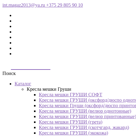
int.magaz2013@ya.ru
+375 29 805 90 10
ДримБэг.бай
Поиск
Каталог
Кресла мешки Груши
Кресла мешки ГРУШИ СОФТ
Кресла мешки ГРУШИ (оксфорд/дюспо однот
Кресла мешки Груши (оксфорд/дюспо принто
Кресла мешки ГРУШИ (велюр однотонные)
Кресла мешки ГРУШИ (велюр принтованные
Кресла мешки ГРУШИ (грета)
Кресла мешки ГРУШИ (скотчгард, жакард)
Кресла мешки ГРУШИ (экокожа)