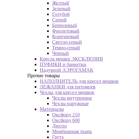
Желтый
Зеленый
Голубой
Синий
Бирюзовый
Фиолетовый
Коричневый
Светло-серый
Темно-серый
Черный
Кресла мешки ЭКСКЛЮЗИВ
ПУФИКИ и банкетки
Надувной АЭРОГАМАК
Прочие товары
НАПОЛНИТЕЛЬ для кресел мешков
ЛЕЖАНКИ для питомцев
Чехлы для кресел мешков
Чехлы внутренние
Чехлы наружные
Материалы
Оксфорд 210
Оксфорд 600
Дюспо
Мембранная ткань
Грета