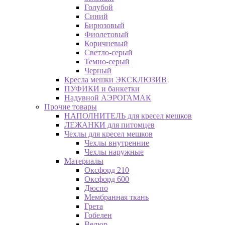
Голубой
Синий
Бирюзовый
Фиолетовый
Коричневый
Светло-серый
Темно-серый
Черный
Кресла мешки ЭКСКЛЮЗИВ
ПУФИКИ и банкетки
Надувной АЭРОГАМАК
Прочие товары
НАПОЛНИТЕЛЬ для кресел мешков
ЛЕЖАНКИ для питомцев
Чехлы для кресел мешков
Чехлы внутренние
Чехлы наружные
Материалы
Оксфорд 210
Оксфорд 600
Дюспо
Мембранная ткань
Грета
Гобелен
Велюр