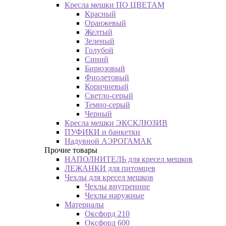
Кресла мешки ПО ЦВЕТАМ
Красный
Оранжевый
Желтый
Зеленый
Голубой
Синий
Бирюзовый
Фиолетовый
Коричневый
Светло-серый
Темно-серый
Черный
Кресла мешки ЭКСКЛЮЗИВ
ПУФИКИ и банкетки
Надувной АЭРОГАМАК
Прочие товары
НАПОЛНИТЕЛЬ для кресел мешков
ЛЕЖАНКИ для питомцев
Чехлы для кресел мешков
Чехлы внутренние
Чехлы наружные
Материалы
Оксфорд 210
Оксфорд 600