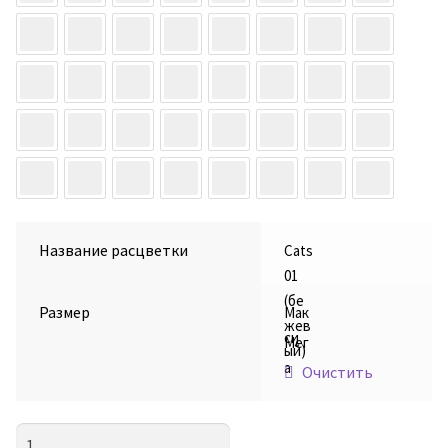
Название расцветки
Cats
01
(бе
Размер
Мак
жев
си
Мег
ый)
а
Очистить
Количество