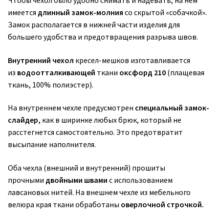
Чтобы чехол было удобно снимать и надевать, на нем
имеется
длинный замок-молния
со скрытой «собачкой».
Замок располагается в нижней части изделия для
большего удобства и предотвращения разрыва швов.
Внутренний чехол
кресел-мешков изготавливается
из
водоотталкивающей
ткани
оксфорд 210
(плащевая
ткань, 100% полиэстер).
На внутреннем чехле предусмотрен
специальный замок-
слайдер,
как в ширинке любых брюк, который не
расстегнется самостоятельно. Это предотвратит
высыпание наполнителя.
Оба чехла (внешний и внутренний) прошиты
прочными
двойными швами
с использованием
лавсановых нитей. На внешнем чехле из мебельного
велюра края ткани обработаны
оверлочной строчкой.