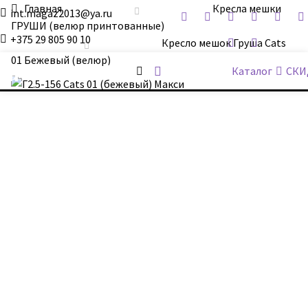
Главная
Кресла мешки
int.magaz2013@ya.ru
ГРУШИ (велюр принтованные)
+375 29 805 90 10
Кресло мешок Груша Cats
01 Бежевый (велюр)
ДримБэг.бай
Каталог
СКИ