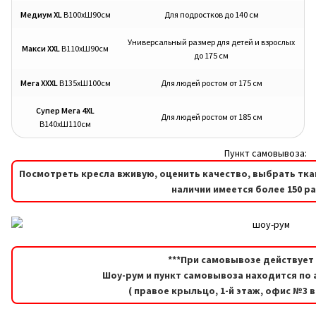
Медиум XL
В100хШ90см
Для подростков до 140 см
Универсальный размер для детей и взрослых
Макси XXL
В110хШ90см
до 175 см
Мега XXXL
В135хШ100см
Для людей ростом от 175 см
Супер Мега 4XL
Для людей ростом от 185 см
В140хШ110см
Пункт самовывоза:
Посмотреть кресла вживую, оценить качество, выбрать тка
наличии имеется более 150 р
***При самовывозе действует 
Шоу-рум и пункт самовывоза находится по а
( правое крыльцо, 1-й этаж, офис №3 