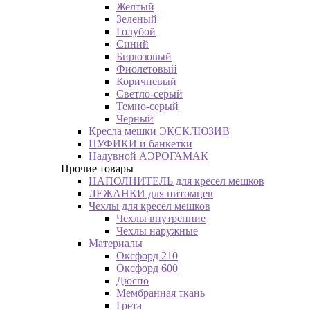
Желтый
Зеленый
Голубой
Синий
Бирюзовый
Фиолетовый
Коричневый
Светло-серый
Темно-серый
Черный
Кресла мешки ЭКСКЛЮЗИВ
ПУФИКИ и банкетки
Надувной АЭРОГАМАК
Прочие товары
НАПОЛНИТЕЛЬ для кресел мешков
ЛЕЖАНКИ для питомцев
Чехлы для кресел мешков
Чехлы внутренние
Чехлы наружные
Материалы
Оксфорд 210
Оксфорд 600
Дюспо
Мембранная ткань
Грета