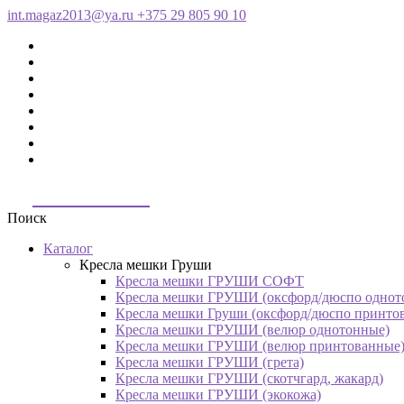
int.magaz2013@ya.ru
+375 29 805 90 10
ДримБэг.бай
Поиск
Каталог
Кресла мешки Груши
Кресла мешки ГРУШИ СОФТ
Кресла мешки ГРУШИ (оксфорд/дюспо однот
Кресла мешки Груши (оксфорд/дюспо принто
Кресла мешки ГРУШИ (велюр однотонные)
Кресла мешки ГРУШИ (велюр принтованные
Кресла мешки ГРУШИ (грета)
Кресла мешки ГРУШИ (скотчгард, жакард)
Кресла мешки ГРУШИ (экокожа)