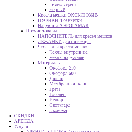
Темно-серый
Черный
Кресла мешки ЭКСКЛЮЗИВ
ПУФИКИ и банкетки
Надувной АЭРОГАМАК
Прочие товары
НАПОЛНИТЕЛЬ для кресел мешков
ЛЕЖАНКИ для питомцев
Чехлы для кресел мешков
Чехлы внутренние
Чехлы наружные
Материалы
Оксфорд 210
Оксфорд 600
Дюспо
Мембранная ткань
Грета
Гобелен
Велюр
Скотчгард
Экокожа
СКИДКИ
АРЕНДА
Услуги
АРЕНДА и ПРОКАТ кресел мешков