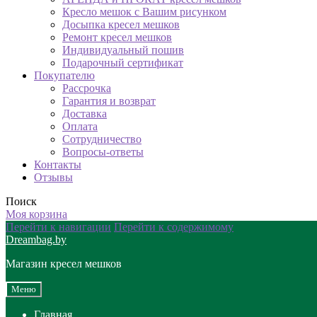
Кресло мешок с Вашим рисунком
Досыпка кресел мешков
Ремонт кресел мешков
Индивидуальный пошив
Подарочный сертификат
Покупателю
Рассрочка
Гарантия и возврат
Доставка
Оплата
Сотрудничество
Вопросы-ответы
Контакты
Отзывы
Поиск
Моя корзина
Перейти к навигации
Перейти к содержимому
Dreambag.by
Магазин кресел мешков
Меню
Главная