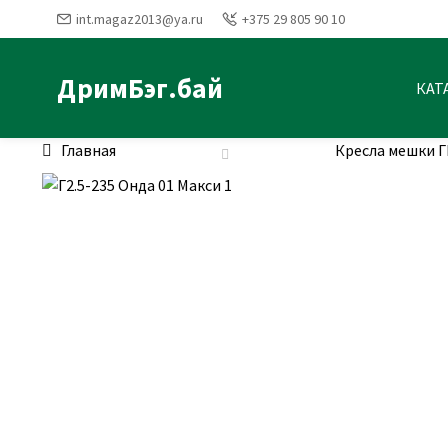
int.magaz2013@ya.ru
+375 29 805 90 10
ДримБэг.бай
КАТ
Главная
Кресла мешки 