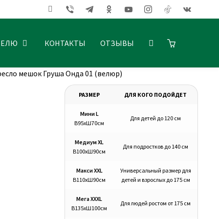
ТЕЛЮ
КОНТАКТЫ
ОТЗЫВЫ
есло мешок Груша Онда 01 (велюр)
РАЗМЕР
ДЛЯ КОГО ПОДОЙДЕТ
Мини L
Для детей до 120 см
В95хШ70см
Медиум XL
Для подростков до 140 см
В100хШ90см
Макси XXL
Универсальный размер для
В110хШ90см
детей и взрослых до 175 см
Мега XXXL
Для людей ростом от 175 см
В135хШ100см