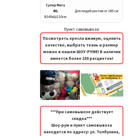
Супер Мега
4XL
Для людей ростом от 185 см
В140хШ110см
Пункт самовывоза:
Посмотреть кресла вживую, оценить
качество, выбрать ткань и размер
можно в нашем ШОУ-РУМЕ! В наличии
имеется более 150 расцветок!
***При самовывозе действует
скидка***
Шоу-рум и пункт самовывоза
находится по адресу: ул. Толбухина,