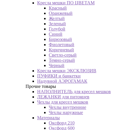
Кресла мешки ПО ЦВЕТАМ
Красный
Оранжевый
Желтый
Зеленый
Голубой
Синий
Бирюзовый
Фиолетовый
Коричневый
Светло-серый
Темно-серый
Черный
Кресла мешки ЭКСКЛЮЗИВ
ПУФИКИ и банкетки
Надувной АЭРОГАМАК
Прочие товары
НАПОЛНИТЕЛЬ для кресел мешков
ЛЕЖАНКИ для питомцев
Чехлы для кресел мешков
Чехлы внутренние
Чехлы наружные
Материалы
Оксфорд 210
Оксфорд 600