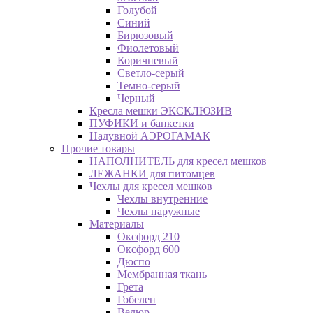
Голубой
Синий
Бирюзовый
Фиолетовый
Коричневый
Светло-серый
Темно-серый
Черный
Кресла мешки ЭКСКЛЮЗИВ
ПУФИКИ и банкетки
Надувной АЭРОГАМАК
Прочие товары
НАПОЛНИТЕЛЬ для кресел мешков
ЛЕЖАНКИ для питомцев
Чехлы для кресел мешков
Чехлы внутренние
Чехлы наружные
Материалы
Оксфорд 210
Оксфорд 600
Дюспо
Мембранная ткань
Грета
Гобелен
Велюр