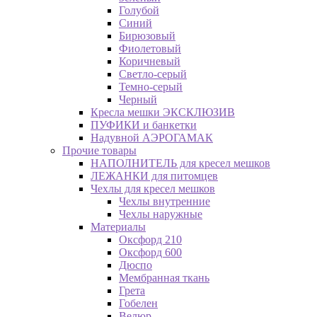
Голубой
Синий
Бирюзовый
Фиолетовый
Коричневый
Светло-серый
Темно-серый
Черный
Кресла мешки ЭКСКЛЮЗИВ
ПУФИКИ и банкетки
Надувной АЭРОГАМАК
Прочие товары
НАПОЛНИТЕЛЬ для кресел мешков
ЛЕЖАНКИ для питомцев
Чехлы для кресел мешков
Чехлы внутренние
Чехлы наружные
Материалы
Оксфорд 210
Оксфорд 600
Дюспо
Мембранная ткань
Грета
Гобелен
Велюр