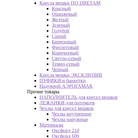
Кресла мешки ПО ЦВЕТАМ
Красный
Оранжевый
Желтый
Зеленый
Голубой
Синий
Бирюзовый
Фиолетовый
Коричневый
Светло-серый
Темно-серый
Черный
Кресла мешки ЭКСКЛЮЗИВ
ПУФИКИ и банкетки
Надувной АЭРОГАМАК
Прочие товары
НАПОЛНИТЕЛЬ для кресел мешков
ЛЕЖАНКИ для питомцев
Чехлы для кресел мешков
Чехлы внутренние
Чехлы наружные
Материалы
Оксфорд 210
Оксфорд 600