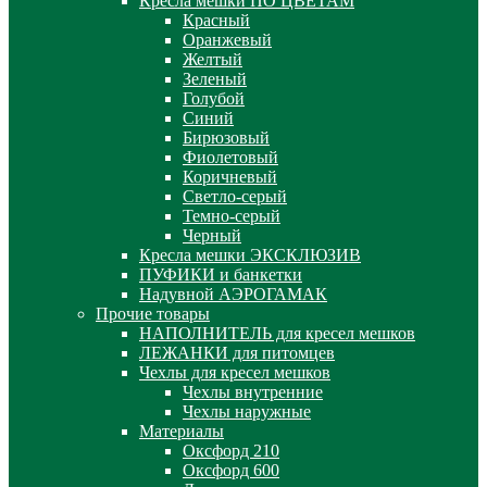
Кресла мешки ПО ЦВЕТАМ
Красный
Оранжевый
Желтый
Зеленый
Голубой
Синий
Бирюзовый
Фиолетовый
Коричневый
Светло-серый
Темно-серый
Черный
Кресла мешки ЭКСКЛЮЗИВ
ПУФИКИ и банкетки
Надувной АЭРОГАМАК
Прочие товары
НАПОЛНИТЕЛЬ для кресел мешков
ЛЕЖАНКИ для питомцев
Чехлы для кресел мешков
Чехлы внутренние
Чехлы наружные
Материалы
Оксфорд 210
Оксфорд 600