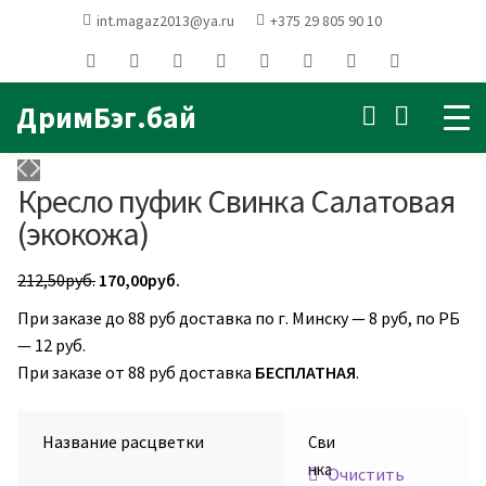
Главная
ПУФИКИ и
int.magaz2013@ya.ru
+375 29 805 90 10
банкетки
Кресло пуфик
Свинка Салатовая (экокожа)
ДримБэг.бай
Кресло пуфик Свинка Салатовая
(экокожа)
Первоначальная
Текущая
212,50
руб.
170,00
руб.
цена
цена:
При заказе до 88 руб доставка по г. Минску — 8 руб, по РБ
составляла
170,00руб..
— 12 руб.
212,50руб..
При заказе от 88 руб доставка
БЕСПЛАТНАЯ
.
Название расцветки
Сви
нка
Очистить