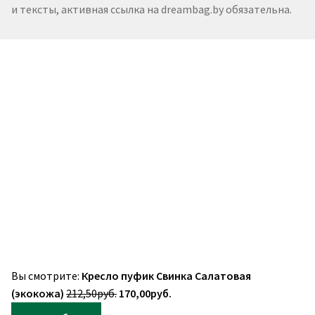
и тексты, активная ссылка на dreambag.by обязательна.
Вы смотрите:
Кресло пуфик Свинка Салатовая
Первоначальная
Текущая
(экокожа)
212,50
руб.
170,00
руб.
цена
цена: