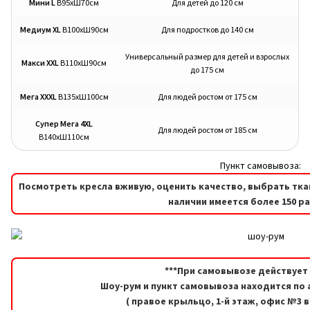
Мини L
В95хШ70см
Для детей до 120 см
Медиум XL
В100хШ90см
Для подростков до 140 см
Универсальный размер для детей и взрослых
Макси XXL
В110хШ90см
до 175 см
Мега XXXL
В135хШ100см
Для людей ростом от 175 см
Супер Мега 4XL
Для людей ростом от 185 см
В140хШ110см
Пункт самовывоза:
Посмотреть кресла вживую, оценить качество, выбрать тка
наличии имеется более 150 р
***При самовывозе действует 
Шоу-рум и пункт самовывоза находится по а
( правое крыльцо, 1-й этаж, офис №3 