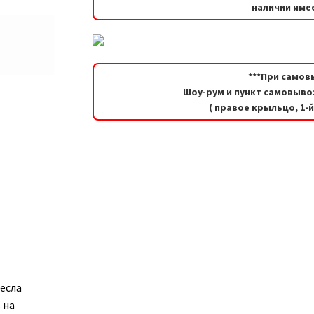
наличии имее
***При самов
Шоу-рум и пункт самовывоз
( правое крыльцо, 1-
ресла
 на