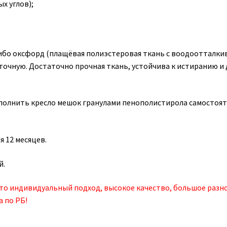
х углов);
 либо оксфорд (плащёвая полиэстеровая ткань с воодооттал
очную. Достаточно прочная ткань, устойчива к истиранию и 
аполнить кресло мешок гранулами пенополистирола самостоят
я 12 месяцев.
й.
это индивидуальный подход, высокое качество, большое разн
а по РБ!