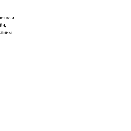
ства и
йн,
спины.