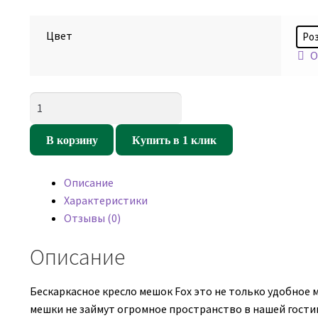
Цвет
Ро
О
Количество
товара
Кресло
В корзину
Купить в 1 клик
мешок
Фокс
Описание
Светло-
Характеристики
розовый
Отзывы (0)
(оксфорд/
дюспо)
Описание
Бескаркасное кресло мешок Fox это не только удобное м
мешки не займут огромное пространство в нашей гостин