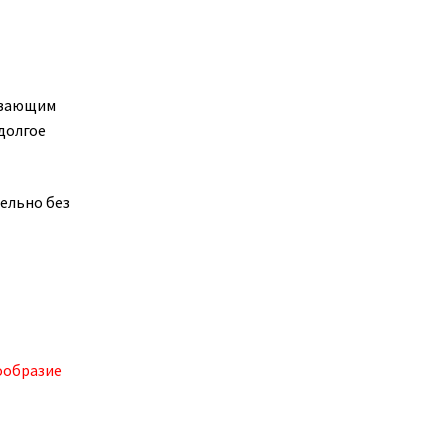
кивающим
долгое
ельно без
ообразие