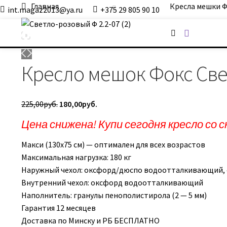
Главная
Кресла мешки
int.magaz2013@ya.ru
+375 29 805 90 10
ДримБэг.бай
Кресло мешок Фокс Све
Первоначальная
Текущая
225,00
руб.
180,00
руб.
цена
цена:
Цена снижена! Купи сегодня кресло со с
составляла
180,00руб..
225,00руб..
Макси (130х75 см) — оптимален для всех возрастов
Максимальная нагрузка: 180 кг
Наружный чехол: оксфорд/дюспо водоотталкивающий, с
Внутренний чехол: оксфорд водоотталкивающий
Наполнитель: гранулы пенополистирола (2 — 5 мм)
Гарантия 12 месяцев
Доставка по Минску и РБ БЕСПЛАТНО