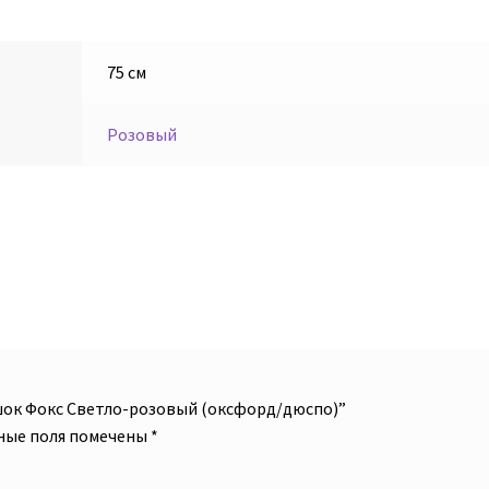
75 см
Розовый
ешок Фокс Светло-розовый (оксфорд/дюспо)”
ные поля помечены
*