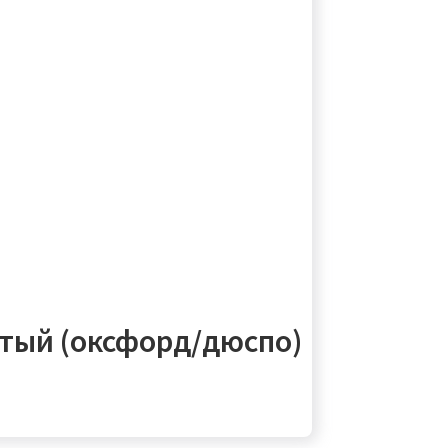
тый (оксфорд/дюспо)