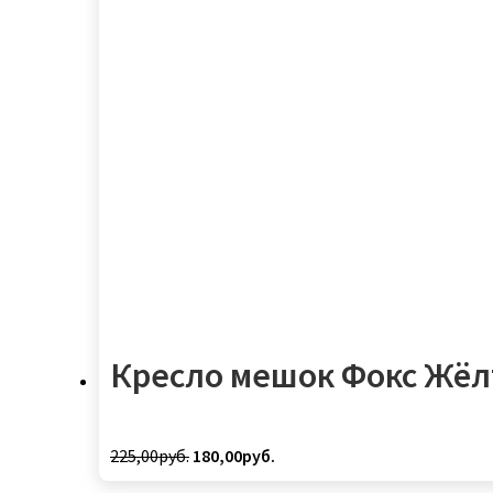
Кресло мешок Фокс Жёл
Первоначальная
Текущая
225,00
руб.
180,00
руб.
цена
цена: