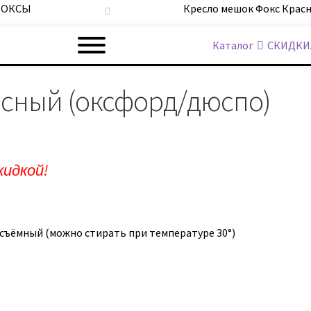
 ФОКСЫ
Кресло мешок Фокс Крас
Каталог
СКИДКИ
асный (оксфорд/дюспо)
кидкой!
ъёмный (можно стирать при температуре 30°)