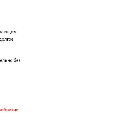
кивающим
долгое
ельно без
ообразие