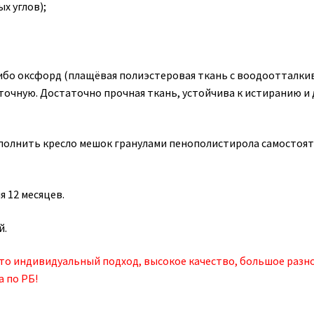
х углов);
 либо оксфорд (плащёвая полиэстеровая ткань с воодооттал
очную. Достаточно прочная ткань, устойчива к истиранию и 
аполнить кресло мешок гранулами пенополистирола самостоят
я 12 месяцев.
й.
это индивидуальный подход, высокое качество, большое разн
а по РБ!