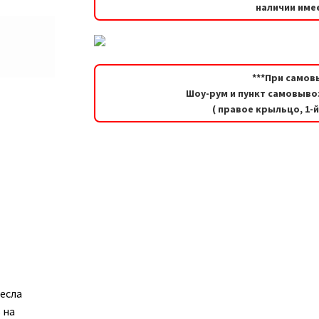
наличии имее
***При самов
Шоу-рум и пункт самовывоз
( правое крыльцо, 1-
ресла
 на