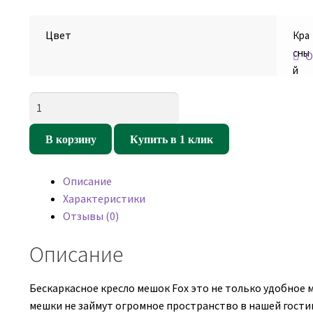
Цвет
Кра
сны
О
й
Количество
товара
Кресло
В корзину
Купить в 1 клик
мешок
Фокс
Описание
Красный
Характеристики
(оксфорд/
Отзывы (0)
дюспо)
Описание
Бескаркасное кресло мешок Fox это не только удобное м
мешки не займут огромное пространство в нашей гостин