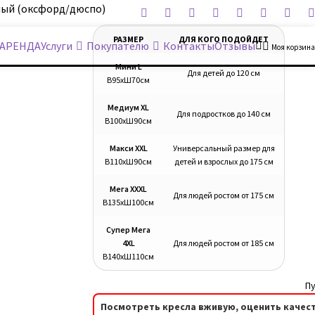
ный (оксфорд/дюспо)
РАЗМЕР
ДЛЯ КОГО ПОДОЙДЕТ
АРЕНДА
Услуги
Покупателю
Контакты
Отзывы
Моя корзина
Мини L
Для детей до 120 см
В95хШ70см
Медиум XL
Для подростков до 140 см
В100хШ90см
Макси XXL
Универсальный размер для
В110хШ90см
детей и взрослых до 175 см
Мега XXXL
Для людей ростом от 175 см
В135хШ100см
Супер Мега
4XL
Для людей ростом от 185 см
В140хШ110см
Пу
Посмотреть кресла вживую, оценить качест