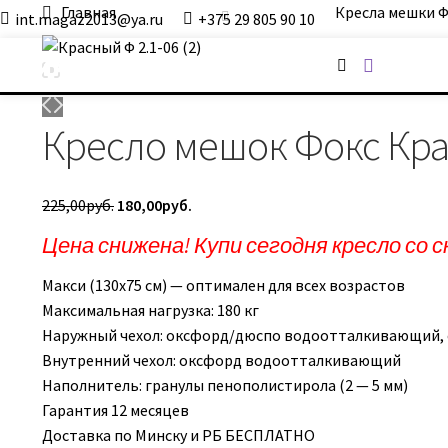
Главная
Кресла мешки
int.magaz2013@ya.ru
+375 29 805 90 10
ДримБэг.бай
Кресло мешок Фокс Кр
Первоначальная
Текущая
225,00
руб.
180,00
руб.
цена
цена:
Цена снижена! Купи сегодня кресло со с
составляла
180,00руб..
225,00руб..
Макси (130х75 см) — оптимален для всех возрастов
Максимальная нагрузка: 180 кг
Наружный чехол: оксфорд/дюспо водоотталкивающий, с
Внутренний чехол: оксфорд водоотталкивающий
Наполнитель: гранулы пенополистирола (2 — 5 мм)
Гарантия 12 месяцев
Доставка по Минску и РБ БЕСПЛАТНО