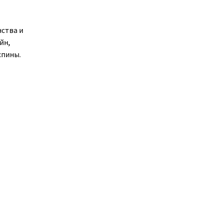
ства и
йн,
спины.