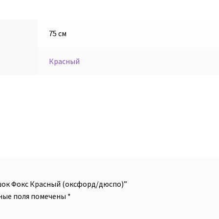
75 см
Красный
шок Фокс Красный (оксфорд/дюспо)”
ные поля помечены
*