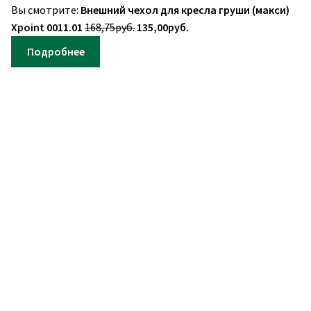
Вы смотрите:
Внешний чехол для кресла груши (макси)
Первоначальная
Текущая
Xpoint 0011.01
168,75
руб.
135,00
руб.
цена
цена:
Подробнее
составляла
135,00руб..
168,75руб..