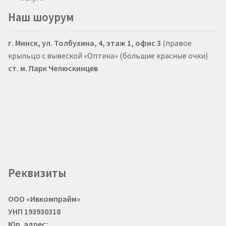
Наш шоурум
г. Минск, ул. Толбухина, 4, этаж 1, офис 3
(правое
крыльцо с вывеской «Оптика» (большие красные очки)
ст. м. Парк Челюскинцев
Реквизиты
ООО «Ивкомпрайм»
УНП 193930318
Юр. адрес: