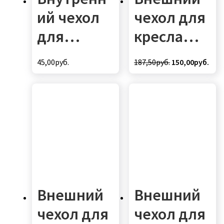
ий чехол
чехол для
для
кресла
кресла
груши
Первоначальн
Тек
45,00
руб.
187,50
руб.
150,00
руб.
Мяча
(макси)
цена
цена
составляла
150,
Трэвел
187,50руб..
Внешний
Внешний
чехол для
чехол для