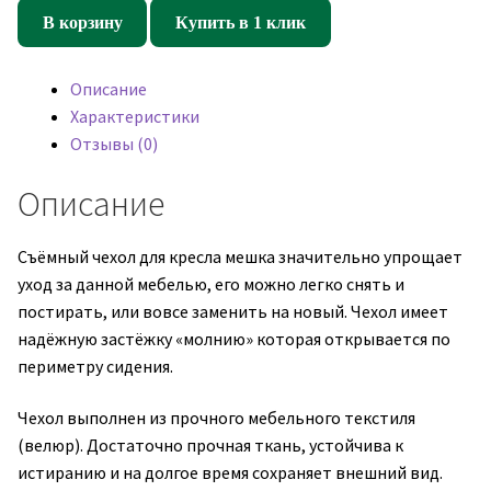
Внешний
В корзину
Купить в 1 клик
чехол
для
Описание
кресла
Характеристики
груши
Отзывы (0)
(макси)
Xpoint
Описание
0011.01
Съёмный чехол для кресла мешка значительно упрощает
уход за данной мебелью, его можно легко снять и
постирать, или вовсе заменить на новый. Чехол имеет
надёжную застёжку «молнию» которая открывается по
периметру сидения.
Чехол выполнен из прочного мебельного текстиля
(велюр). Достаточно прочная ткань, устойчива к
истиранию и на долгое время сохраняет внешний вид.