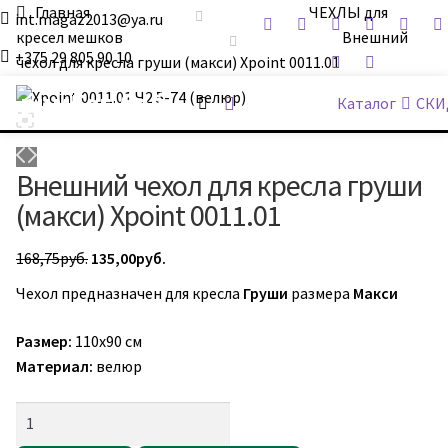
Главная
ЧЕХЛЫ для
int.magaz2013@ya.ru
кресел мешков
Внешний
+375 29 805 90 10
чехол для кресла груши (макси) Xpoint 0011.01
ДримБэг.бай
Каталог
СКИ
Внешний чехол для кресла груши
(макси) Xpoint 0011.01
Первоначальная
Текущая
168,75
руб.
135,00
руб.
цена
цена:
Чехол предназначен для кресла
Груши
размера
Макси
составляла
135,00руб..
168,75руб..
Размер:
110х90 см
Материал:
велюр
Количество
товара