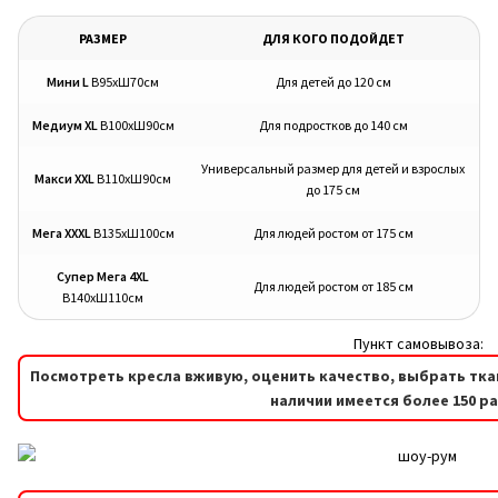
РАЗМЕР
ДЛЯ КОГО ПОДОЙДЕТ
Мини L
В95хШ70см
Для детей до 120 см
Медиум XL
В100хШ90см
Для подростков до 140 см
Универсальный размер для детей и взрослых
Макси XXL
В110хШ90см
до 175 см
Мега XXXL
В135хШ100см
Для людей ростом от 175 см
Супер Мега 4XL
Для людей ростом от 185 см
В140хШ110см
Пункт самовывоза:
Посмотреть кресла вживую, оценить качество, выбрать тка
наличии имеется более 150 р