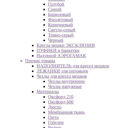
Голубой
Синий
Бирюзовый
Фиолетовый
Коричневый
Светло-серый
Темно-серый
Черный
Кресла мешки ЭКСКЛЮЗИВ
ПУФИКИ и банкетки
Надувной АЭРОГАМАК
Прочие товары
НАПОЛНИТЕЛЬ для кресел мешков
ЛЕЖАНКИ для питомцев
Чехлы для кресел мешков
Чехлы внутренние
Чехлы наружные
Материалы
Оксфорд 210
Оксфорд 600
Дюспо
Мембранная ткань
Грета
Гобелен
Велюр