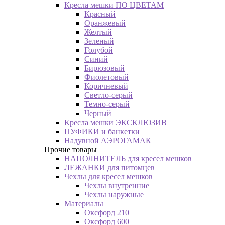
Кресла мешки ПО ЦВЕТАМ
Красный
Оранжевый
Желтый
Зеленый
Голубой
Синий
Бирюзовый
Фиолетовый
Коричневый
Светло-серый
Темно-серый
Черный
Кресла мешки ЭКСКЛЮЗИВ
ПУФИКИ и банкетки
Надувной АЭРОГАМАК
Прочие товары
НАПОЛНИТЕЛЬ для кресел мешков
ЛЕЖАНКИ для питомцев
Чехлы для кресел мешков
Чехлы внутренние
Чехлы наружные
Материалы
Оксфорд 210
Оксфорд 600