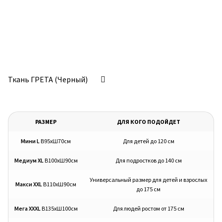
Ткань ГРЕТА (Черный)
РАЗМЕР
ДЛЯ КОГО ПОДОЙДЕТ
Мини L
В95хШ70см
Для детей до 120 см
Медиум XL
В100хШ90см
Для подростков до 140 см
Универсальный размер для детей и взрослых
Макси XXL
В110хШ90см
до 175 см
Мега XXXL
В135хШ100см
Для людей ростом от 175 см