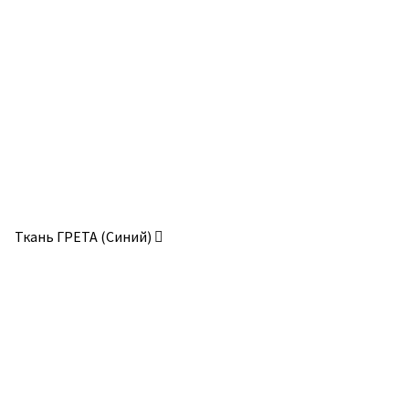
Опции
Опции
можно
можно
выбрать
выбрать
на
на
странице
странице
товара.
товара.
Ткань ГРЕТА (Синий)