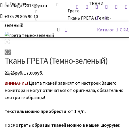
Главная
ТКАНИ
int.magaz2013@ya.ru
Грета
+375 29 805 90 10
Ткань ГРЕТА (Темно-
зеленый)
ДримБэг.бай
Каталог
СКИ
Ткань ГРЕТА (Темно-зеленый)
Первоначальная
Текущая
21,25
руб.
17,00
руб.
цена
цена:
ВНИМАНИЕ!
Цвета тканей зависят от настроек Вашего
составляла
17,00руб..
монитора и могут отличаться от оригинала, обязательно
21,25руб..
смотрите образцы!
Текстиль можно приобрести от 1 м/п.
Посмотреть образцы тканей можно в нашем шоуруме: