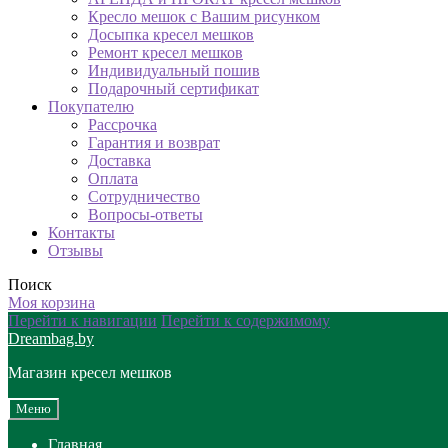
Кресло мешок с Вашим рисунком
Досыпка кресел мешков
Ремонт кресел мешков
Индивидуальный пошив
Подарочный сертификат
Покупателю
Рассрочка
Гарантия и возврат
Доставка
Оплата
Сотрудничество
Вопросы-ответы
Контакты
Отзывы
Поиск
Моя корзина
Перейти к навигации
Перейти к содержимому
Dreambag.by
Магазин кресел мешков
Меню
Главная