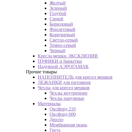
Желтый
Зеленый
Голубой
Синий
Бирюзовый
Фиолетовый
Коричневый
Светло-серый
Темно-серый
Черный
Кресла мешки ЭКСКЛЮЗИВ
ПУФИКИ и банкетки
Надувной АЭРОГАМАК
Прочие товары
НАПОЛНИТЕЛЬ для кресел мешков
ЛЕЖАНКИ для питомцев
Чехлы для кресел мешков
Чехлы внутренние
Чехлы наружные
Материалы
Оксфорд 210
Оксфорд 600
Дюспо
Мембранная ткань
Грета