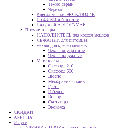
Темно-серый
Черный
Кресла мешки ЭКСКЛЮЗИВ
ПУФИКИ и банкетки
Надувной АЭРОГАМАК
Прочие товары
НАПОЛНИТЕЛЬ для кресел мешков
ЛЕЖАНКИ для питомцев
Чехлы для кресел мешков
Чехлы внутренние
Чехлы наружные
Материалы
Оксфорд 210
Оксфорд 600
Дюспо
Мембранная ткань
Грета
Гобелен
Велюр
Скотчгард
Экокожа
СКИДКИ
АРЕНДА
Услуги
АРЕНДА и ПРОКАТ кресел мешков