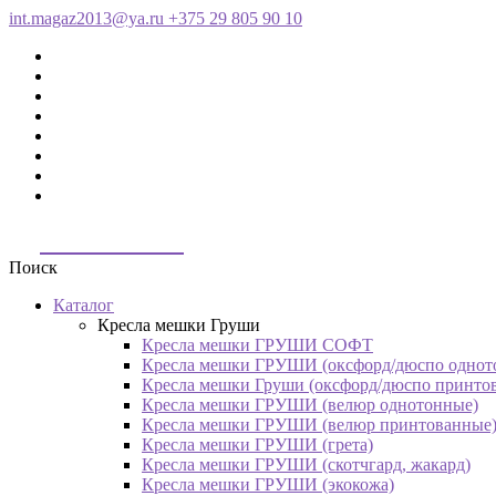
int.magaz2013@ya.ru
+375 29 805 90 10
ДримБэг.бай
Поиск
Каталог
Кресла мешки Груши
Кресла мешки ГРУШИ СОФТ
Кресла мешки ГРУШИ (оксфорд/дюспо однот
Кресла мешки Груши (оксфорд/дюспо принто
Кресла мешки ГРУШИ (велюр однотонные)
Кресла мешки ГРУШИ (велюр принтованные
Кресла мешки ГРУШИ (грета)
Кресла мешки ГРУШИ (скотчгард, жакард)
Кресла мешки ГРУШИ (экокожа)