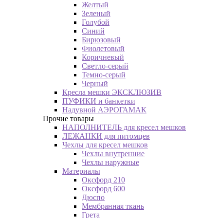
Желтый
Зеленый
Голубой
Синий
Бирюзовый
Фиолетовый
Коричневый
Светло-серый
Темно-серый
Черный
Кресла мешки ЭКСКЛЮЗИВ
ПУФИКИ и банкетки
Надувной АЭРОГАМАК
Прочие товары
НАПОЛНИТЕЛЬ для кресел мешков
ЛЕЖАНКИ для питомцев
Чехлы для кресел мешков
Чехлы внутренние
Чехлы наружные
Материалы
Оксфорд 210
Оксфорд 600
Дюспо
Мембранная ткань
Грета