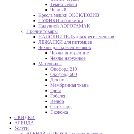
Темно-серый
Черный
Кресла мешки ЭКСКЛЮЗИВ
ПУФИКИ и банкетки
Надувной АЭРОГАМАК
Прочие товары
НАПОЛНИТЕЛЬ для кресел мешков
ЛЕЖАНКИ для питомцев
Чехлы для кресел мешков
Чехлы внутренние
Чехлы наружные
Материалы
Оксфорд 210
Оксфорд 600
Дюспо
Мембранная ткань
Грета
Гобелен
Велюр
Скотчгард
Экокожа
СКИДКИ
АРЕНДА
Услуги
АРЕНДА и ПРОКАТ кресел мешков