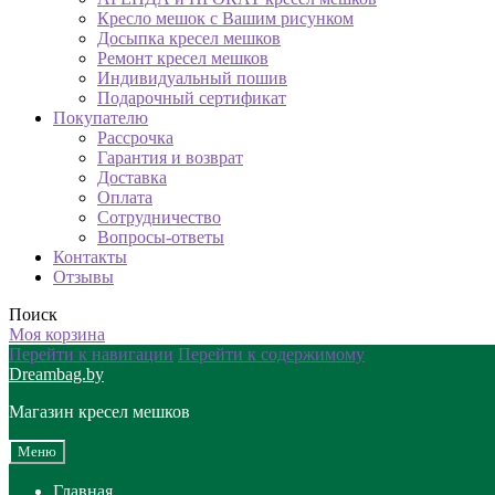
Кресло мешок с Вашим рисунком
Досыпка кресел мешков
Ремонт кресел мешков
Индивидуальный пошив
Подарочный сертификат
Покупателю
Рассрочка
Гарантия и возврат
Доставка
Оплата
Сотрудничество
Вопросы-ответы
Контакты
Отзывы
Поиск
Моя корзина
Перейти к навигации
Перейти к содержимому
Dreambag.by
Магазин кресел мешков
Меню
Главная