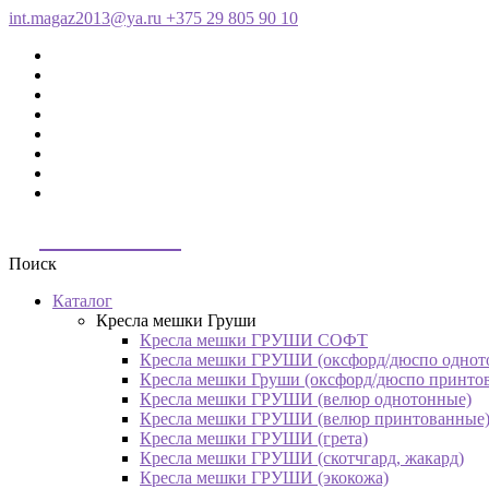
int.magaz2013@ya.ru
+375 29 805 90 10
ДримБэг.бай
Поиск
Каталог
Кресла мешки Груши
Кресла мешки ГРУШИ СОФТ
Кресла мешки ГРУШИ (оксфорд/дюспо однот
Кресла мешки Груши (оксфорд/дюспо принто
Кресла мешки ГРУШИ (велюр однотонные)
Кресла мешки ГРУШИ (велюр принтованные
Кресла мешки ГРУШИ (грета)
Кресла мешки ГРУШИ (скотчгард, жакард)
Кресла мешки ГРУШИ (экокожа)