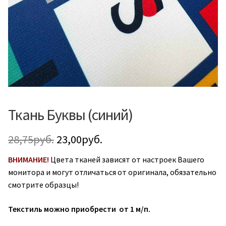
Ткань Буквы (синий)
Первоначальная
Текущая
28,75
руб.
23,00
руб.
цена
цена:
ВНИМАНИЕ!
Цвета тканей зависят от настроек Вашего
монитора и могут отличаться от оригинала, обязательно
составляла
23,00руб..
смотрите образцы!
28,75руб..
Текстиль можно приобрести от 1 м/п.