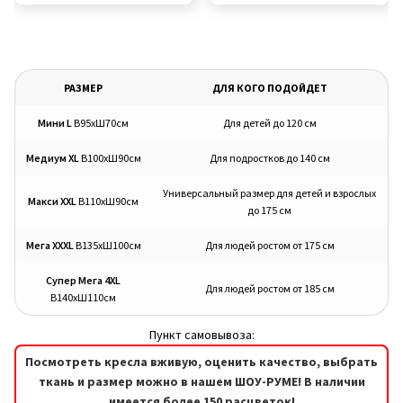
цена
цена:
составляла
55,00руб..
Этот
товар
составляла
55,00руб..
68,75руб..
товар
имеет
68,75руб..
имеет
несколько
несколько
вариаций.
РАЗМЕР
ДЛЯ КОГО ПОДОЙДЕТ
вариаций.
Опции
Мини L
В95хШ70см
Для детей до 120 см
Опции
можно
можно
выбрать
Медиум XL
В100хШ90см
Для подростков до 140 см
выбрать
на
на
Универсальный размер для детей и взрослых
странице
Макси XXL
В110хШ90см
до 175 см
странице
товара.
товара.
Мега XXXL
В135хШ100см
Для людей ростом от 175 см
Супер Мега 4XL
Для людей ростом от 185 см
В140хШ110см
Пункт самовывоза:
Посмотреть кресла вживую, оценить качество, выбрать
ткань и размер можно в нашем ШОУ-РУМЕ! В наличии
имеется более 150 расцветок!