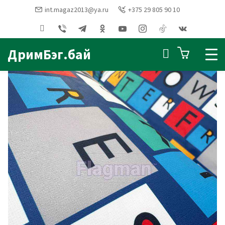
int.magaz2013@ya.ru
+375 29 805 90 10
Главная
ТКАНИ
Ткань Буквы (синий)
ДримБэг.бай