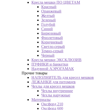
Кресла мешки ПО ЦВЕТАМ
Красный
Оранжевый
Желтый
Зеленый
Голубой
Синий
Бирюзовый
Фиолетовый
Коричневый
Светло-серый
Темно-серый
Черный
Кресла мешки ЭКСКЛЮЗИВ
ПУФИКИ и банкетки
Надувной АЭРОГАМАК
Прочие товары
НАПОЛНИТЕЛЬ для кресел мешков
ЛЕЖАНКИ для питомцев
Чехлы для кресел мешков
Чехлы внутренние
Чехлы наружные
Материалы
Оксфорд 210
Оксфорд 600