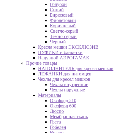
Голубой
Синий
Бирюзовый
Фиолетовый
Коричневый
Светло-серый
Темно-серый
Черный
Кресла мешки ЭКСКЛЮЗИВ
ПУФИКИ и банкетки
Надувной АЭРОГАМАК
Прочие товары
НАПОЛНИТЕЛЬ для кресел мешков
ЛЕЖАНКИ для питомцев
Чехлы для кресел мешков
Чехлы внутренние
Чехлы наружные
Материалы
Оксфорд 210
Оксфорд 600
Дюспо
Мембранная ткань
Грета
Гобелен
Велюр