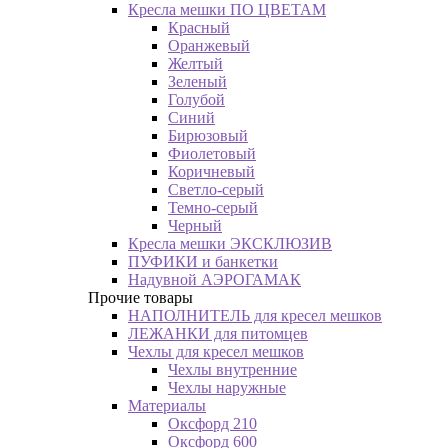
Кресла мешки ПО ЦВЕТАМ
Красный
Оранжевый
Желтый
Зеленый
Голубой
Синий
Бирюзовый
Фиолетовый
Коричневый
Светло-серый
Темно-серый
Черный
Кресла мешки ЭКСКЛЮЗИВ
ПУФИКИ и банкетки
Надувной АЭРОГАМАК
Прочие товары
НАПОЛНИТЕЛЬ для кресел мешков
ЛЕЖАНКИ для питомцев
Чехлы для кресел мешков
Чехлы внутренние
Чехлы наружные
Материалы
Оксфорд 210
Оксфорд 600