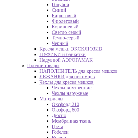
Голубой
Синий
Бирюзовый
Фиолетовый
Коричневый
Светло-серый
Темно-серый
Черный
Кресла мешки ЭКСКЛЮЗИВ
ПУФИКИ и банкетки
Надувной АЭРОГАМАК
Прочие товары
НАПОЛНИТЕЛЬ для кресел мешков
ЛЕЖАНКИ для питомцев
Чехлы для кресел мешков
Чехлы внутренние
Чехлы наружные
Материалы
Оксфорд 210
Оксфорд 600
Дюспо
Мембранная ткань
Грета
Гобелен
Велюр