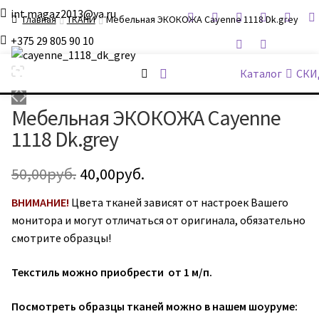
int.magaz2013@ya.ru
Главная
ТКАНИ
Мебельная ЭКОКОЖА Cayenne 1118 Dk.grey
+375 29 805 90 10
ДримБэг.бай
Каталог
СКИ
Мебельная ЭКОКОЖА Cayenne
1118 Dk.grey
Первоначальная
Текущая
50,00
руб.
40,00
руб.
цена
цена:
ВНИМАНИЕ!
Цвета тканей зависят от настроек Вашего
монитора и могут отличаться от оригинала, обязательно
составляла
40,00руб..
смотрите образцы!
50,00руб..
Текстиль можно приобрести от 1 м/п.
Посмотреть образцы тканей можно в нашем шоуруме: