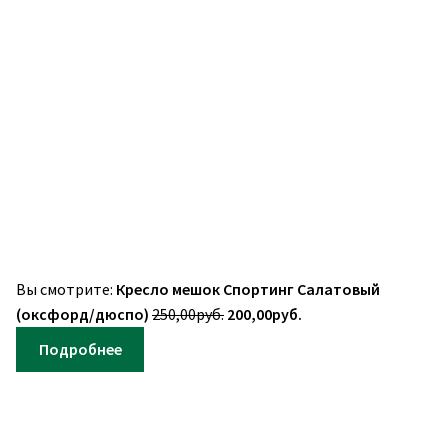
Вы смотрите:
Кресло мешок Спортинг Салатовый
Первоначальная
Текущая
(оксфорд/дюспо)
250,00
руб.
200,00
руб.
цена
цена:
Подробнее
составляла
200,00руб..
250,00руб..