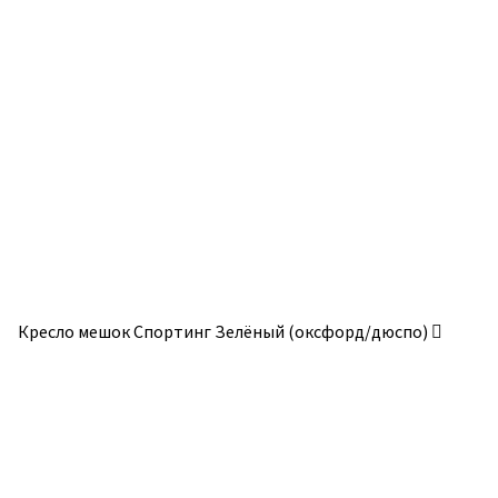
(оксфорд/
я
дюспо)
(оксфорд/
дюспо)
Кресло мешок Спортинг Зелёный (оксфорд/дюспо)