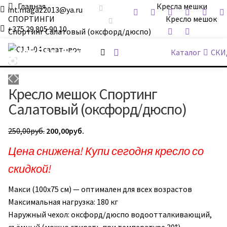
Главная
Кресла мешки
int.magaz2013@ya.ru
СПОРТИНГИ
Кресло мешок
+375 29 805 90 10
Спортинг Салатовый (оксфорд/дюспо)
ДримБэг.бай
Каталог
СКИ
Кресло мешок Спортинг
Салатовый (оксфорд/дюспо)
Первоначальная
Текущая
250,00
руб.
200,00
руб.
цена
цена:
Цена снижена! Купи сегодня кресло со
составляла
200,00руб..
скидкой!
250,00руб..
Макси (100х75 см) — оптимален для всех возрастов
Максимальная нагрузка: 180 кг
Наружный чехол: оксфорд/дюспо водоотталкивающий,