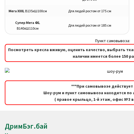
Мега XXXL
В135хШ100см
Для людей ростом от 175 см
Супер Мега 4XL
Для людей ростом от 185 см
В140хШ110см
Пункт самовывоза:
Посмотреть кресла вживую, оценить качество, выбрать тка
наличии имеется более 150 р
***При самовывозе действует 
Шоу-рум и пункт самовывоза находится по а
( правое крыльцо, 1-й этаж, офис №3 
ДримБэг.бай