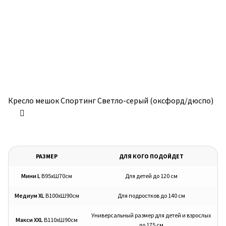
Кресло мешок Спортинг Светло-серый (оксфорд/дюспо)
РАЗМЕР
ДЛЯ КОГО ПОДОЙДЕТ
Мини L
В95хШ70см
Для детей до 120 см
Медиум XL
В100хШ90см
Для подростков до 140 см
Универсальный размер для детей и взрослых
Макси XXL
В110хШ90см
до 175 см