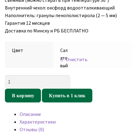
съёмный (можно стирать при температуре 30°)
Внутренний чехол: оксфорд водоотталкивающий
Наполнитель: гранулы пенополистирола (2 — 5 мм)
Гарантия 12 месяцев
Доставка по Минску и РБ БЕСПЛАТНО
Цвет
Сал
ато
Очистить
вый
Количество
товара
Кресло
В корзину
Купить в 1 клик
мешок
Спортинг
Описание
Салатовый
Характеристики
(оксфорд/
Отзывы (0)
дюспо)