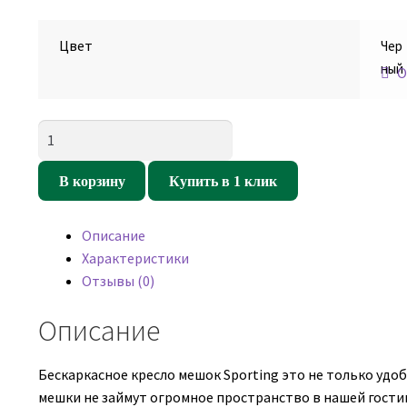
Цвет
Чер
ный
О
Количество
товара
Кресло
В корзину
Купить в 1 клик
мешок
Спортинг
Описание
Чёрный
Характеристики
(оксфорд/
Отзывы (0)
дюспо)
Описание
Бескаркасное кресло мешок Sporting это не только удоб
мешки не займут огромное пространство в нашей гостин