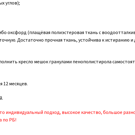
х углов);
 либо оксфорд (плащёвая полиэстеровая ткань с воодооттал
очную. Достаточно прочная ткань, устойчива к истиранию и 
аполнить кресло мешок гранулами пенополистирола самостоят
я 12 месяцев.
й.
это индивидуальный подход, высокое качество, большое разн
а по РБ!