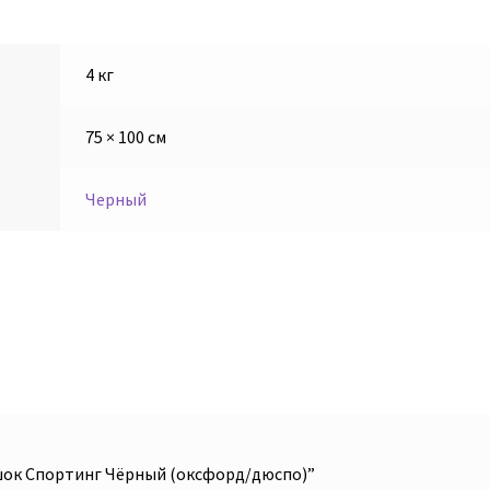
4 кг
75 × 100 см
Черный
ешок Спортинг Чёрный (оксфорд/дюспо)”