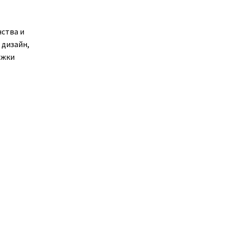
ства и
 дизайн,
ржки