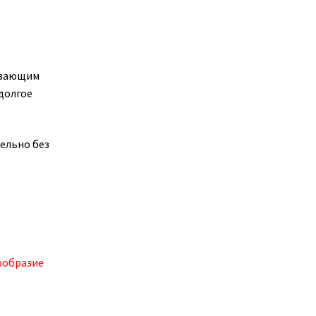
кивающим
долгое
ельно без
ообразие