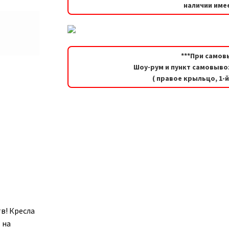
наличии имее
***При самов
Шоу-рум и пункт самовывоз
( правое крыльцо, 1-
в! Кресла
 на