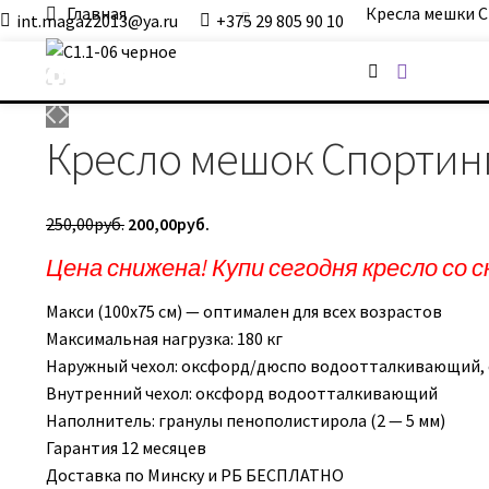
Главная
Кресла мешки
int.magaz2013@ya.ru
+375 29 805 90 10
ДримБэг.бай
Кресло мешок Спортин
Первоначальная
Текущая
250,00
руб.
200,00
руб.
цена
цена:
Цена снижена! Купи сегодня кресло со с
составляла
200,00руб..
250,00руб..
Макси (100х75 см) — оптимален для всех возрастов
Максимальная нагрузка: 180 кг
Наружный чехол: оксфорд/дюспо водоотталкивающий, с
Внутренний чехол: оксфорд водоотталкивающий
Наполнитель: гранулы пенополистирола (2 — 5 мм)
Гарантия 12 месяцев
Доставка по Минску и РБ БЕСПЛАТНО