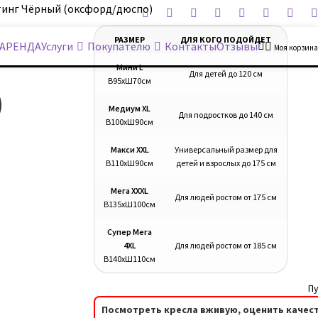
тинг Чёрный (оксфорд/дюспо)
РАЗМЕР
ДЛЯ КОГО ПОДОЙДЕТ
АРЕНДА
Услуги
Покупателю
Контакты
Отзывы
Моя корзина
Мини L
Для детей до 120 см
В95хШ70см
)
Медиум XL
Для подростков до 140 см
В100хШ90см
Макси XXL
Универсальный размер для
В110хШ90см
детей и взрослых до 175 см
Мега XXXL
Для людей ростом от 175 см
В135хШ100см
Супер Мега
4XL
Для людей ростом от 185 см
В140хШ110см
Пу
Посмотреть кресла вживую, оценить качест