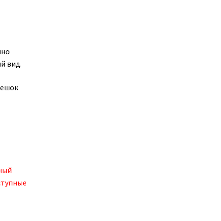
чно
й вид.
мешок
ный
ступные