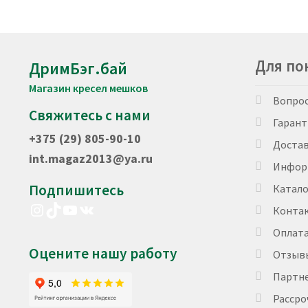
Для по
ДримБэг.бай
Магазин кресел мешков
Вопро
Свяжитесь с нами
Гарант
+375 (29) 805-90-10
Доста
int.magaz2013@ya.ru
Инфор
Подпишитесь
Катало
Instagram
TikTok
YouTube
VK
Конта
Оплат
Оцените нашу работу
Отзыв
Партн
Рассро