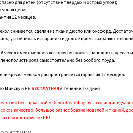
опасно для детей (отсутствие твёрдых и острых углов);
тупная цена;
антия 12 месяцев.
ехол снимается, сделан из ткани дюспо или оксфорд. Достато
ань, устойчива к истиранию и долгое время сохраняет внешни
й чехол имеет молнию которая позволяет наполнить кресло 
 пенополистирола самостоятельно без особого труда.
ели кресел мешков распространяется гарантия 12 месяцев.
по Минску и РБ
БЕСПЛАТНАЯ
в течение 1-2 дней.
магазин бескаркасной мебели dreambag.by‒ это индивидуаль
ысокое качество, большое разнообразие моделей и тканей, до
латная доставка по РБ!
теристики