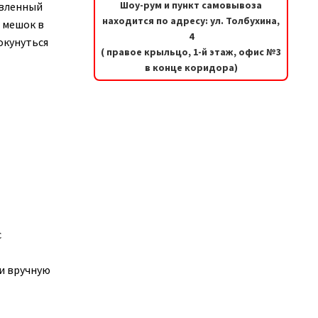
Шоу-рум и пункт самовывоза
авленный
находится по адресу: ул. Толбухина,
 мешок в
4
окунуться
( правое крыльцо, 1-й этаж, офис №3
в конце коридора)
с
и вручную