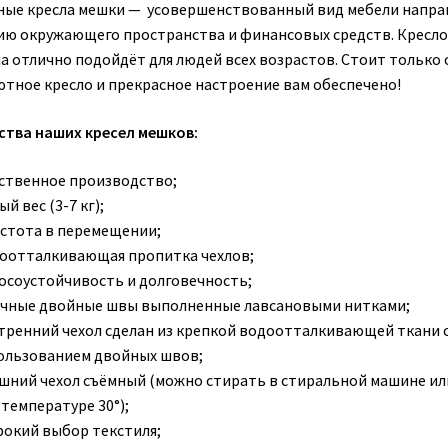
ные кресла мешки — усовершенствованный вид мебели напр
ию окружающего пространства и финансовых средств. Кресло
а отлично подойдёт для людей всех возрастов. Стоит только 
ютное кресло и прекрасное настроение вам обеспечено!
тва наших кресел мешков:
ственное производство;
й вес (3-7 кг);
стота в перемещении;
оотталкивающая пропитка чехлов;
осоустойчивость и долговечность;
чные двойные швы выполненные лавсановыми нитками;
тренний чехол сделан из крепкой водоотталкивающей ткани 
ользованием двойных швов;
шний чехол съёмный (можно стирать в стиральной машине ил
 температуре 30°);
окий выбор текстиля;