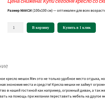
Цена снижена! Купи сегодня кресло со ск
составляла
175,00руб..
Размер МАКСИ
(100х100 см) — оптимален для всех возраст
218,75руб..
Количество
В корзину
Купить в 1 клик
товара
Кресло
мешок
Мяч
теннисный
Салатовый,
ние
желтый
(оксфорд/
дюспо)
ое кресло мешок Мяч это не только удобное место отдыха, но
ная экономия места и средств! Кресла мешки не займут огром
во в нашей гостиной как например, огромный диван, а так же
звать на помощь при желании переставить мебель на другое м