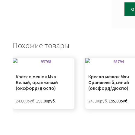
Похожие товары
Кресло мешок Мяч
Кресло мешок Мяч
Белый, оранжевый
Оранжевый,синий
(оксфорд/дюспо)
(оксфорд/дюспо)
Первоначальная
Текущая
Первоначальн
Тек
243,00
руб.
195,00
руб.
243,00
руб.
195,00
руб.
цена
цена:
цена
цен
составляла
195,00руб..
составляла
195
243,00руб..
243,00руб..