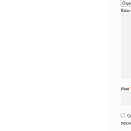
Ваш
Имя
С
посл