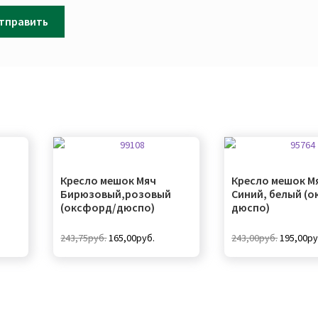
Кресло мешок Мяч
Кресло мешок М
Бирюзовый,розовый
Синий, белый (
(оксфорд/дюспо)
дюспо)
ая
ущая
Первоначальная
Текущая
Первона
243,75
руб.
165,00
руб.
243,00
руб.
195,00
ру
а:
цена
цена:
цена
Этот
,00руб..
составляла
165,00руб..
составл
товар
243,75руб..
243,00ру
имеет
несколько