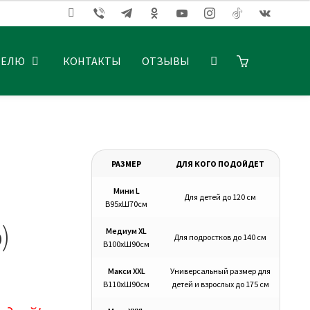
ТЕЛЮ
КОНТАКТЫ
ОТЗЫВЫ
РАЗМЕР
ДЛЯ КОГО ПОДОЙДЕТ
Мини L
Для детей до 120 см
В95хШ70см
)
Медиум XL
Для подростков до 140 см
В100хШ90см
Макси XXL
Универсальный размер для
В110хШ90см
детей и взрослых до 175 см