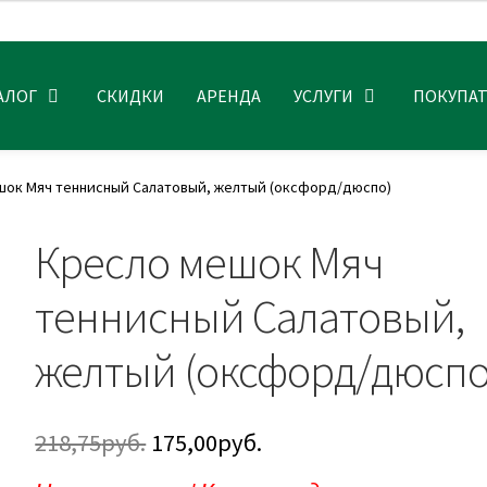
АЛОГ
СКИДКИ
АРЕНДА
УСЛУГИ
ПОКУПА
шок Мяч теннисный Салатовый, желтый (оксфорд/дюспо)
Кресло мешок Мяч
теннисный Салатовый,
желтый (оксфорд/дюспо
Первоначальная
Текущая
218,75
руб.
175,00
руб.
цена
цена: