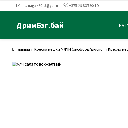
int.magaz2013@ya.ru
+375 29 805 90 10
ДримБэг.бай
КАТ
Главная
Кресла мешки МЯЧИ (оксфорд/дюспо)
Кресло ме