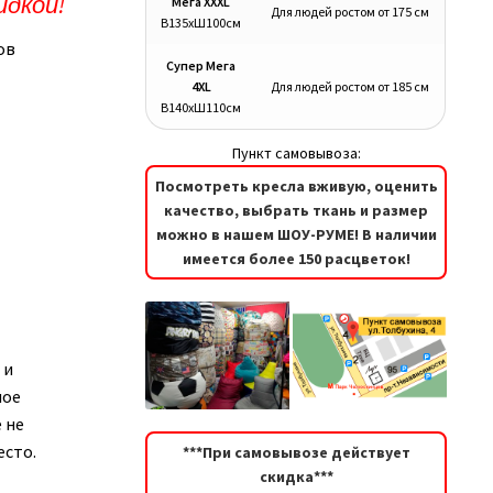
идкой!
Мега XXXL
Для людей ростом от 175 см
В135хШ100см
ов
Супер Мега
4XL
Для людей ростом от 185 см
В140хШ110см
Пункт самовывоза:
Посмотреть кресла вживую, оценить
качество, выбрать ткань и размер
можно в нашем ШОУ-РУМЕ! В наличии
имеется более 150 расцветок!
 и
ное
 не
есто.
***При самовывозе действует
скидка***