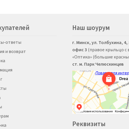
вариаций.
Опции
можно
выбрать
купателей
Наш шоурум
на
странице
товара.
сы-ответы
г. Минск, ул. Толбухина, 4,
офис 3
(правое крыльцо с
ия и возврат
«Оптика» (большие красны
вка
ст. м. Парк Челюскинцев
мация
г
кты
а
ы
ерам
Реквизиты
чка