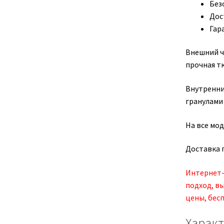
Без
Дос
Гар
Внешний ч
прочная тк
Внутренни
гранулами
На все мод
Доставка 
Интернет-
подход, в
цены, бесп
Харак