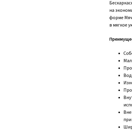
Бескаркас
на эконом
форме Мяч
в мягкое у
Преимущес
Соб
Малы
Про
Вод
Изн
Про
Вну
исп
Вне
при
Шир