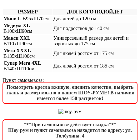
РАЗМЕР
ДЛЯ КОГО ПОДОЙДЕТ
Мини L
В95хШ70см
Для детей до 120 см
Медиум XL
Для подростков до 140 см
В100хШ90см
Макси XXL
Универсальный размер для детей и
В110хШ90см
взрослых до 175 см
Мега XXXL
Для людей ростом от 175 см
В135хШ100см
Супер Мега 4XL
Для людей ростом от 185 см
В140хШ110см
Пункт самовывоза:
Посмотреть кресла вживую, оценить качество, выбрать
ткань и размер можно в нашем ШОУ-РУМЕ! В наличии
имеется более 150 расцветок!
***При самовывозе действует скидка***
Шоу-рум и пункт самовывоза находится по адресу: ул.
Толбухина, 4