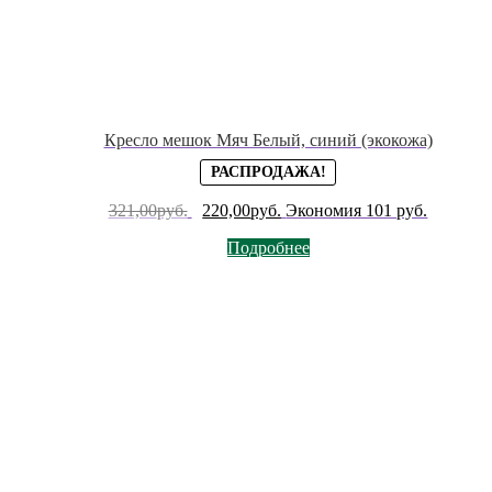
Кресло мешок Мяч Белый, синий (экокожа)
РАСПРОДАЖА!
321,00
руб.
Первоначальная
220,00
руб.
Текущая
Экономия 101 руб.
цена
цена:
Подробнее
составляла
220,00руб..
321,00руб..