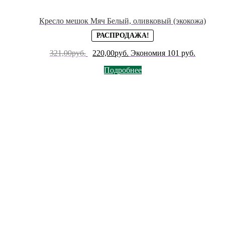
Кресло мешок Мяч Белый, оливковый (экокожа)
РАСПРОДАЖА!
321,00
руб.
Первоначальная
220,00
руб.
Текущая
Экономия 101 руб.
цена
цена:
Подробнее
составляла
220,00руб..
321,00руб..