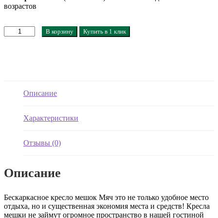
возрастов
Количество
В корзину
Купить в 1 клик
товара
Кресло
мешок
Мяч
Бавария
(экокожа)
Описание
Характеристики
Отзывы (0)
Описание
Бескаркасное кресло мешок Мяч это не только удобное место
отдыха, но и существенная экономия места и средств! Кресла
мешки не займут огромное пространство в нашей гостиной