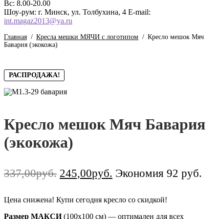
Вс: 8.00-20.00
Шоу-рум: г. Минск, ул. Толбухина, 4
E-mail:
int.magaz2013@ya.ru
Главная
/
Кресла мешки МЯЧИ с логотипом
/
Кресло мешок Мяч
Бавария (экокожа)
РАСПРОДАЖА!
Кресло мешок Мяч Бавария
(экокожа)
337,00
руб.
Первоначальная
245,00
руб.
Текущая
Экономия 92 руб.
цена
цена:
составляла
245,00руб..
Цена снижена! Купи сегодня кресло со скидкой!
337,00руб..
Размер МАКСИ
(100х100 см) — оптимален для всех