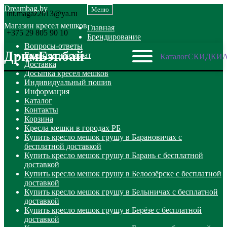
Перейти
Перейти
Dreambag.by
Меню
int.magaz2013@ya.ru
к
к
Магазин кресел мешков
навигации
содержимому
Главная
+375 29 805 90 10
Брендирование
Вопросы-ответы
ДримБэг.бай
Гарантия и возврат
Каталог
СКИДКИ
Доставка
Досыпка кресел мешков
Индивидуальный пошив
Информация
Каталог
Контакты
Корзина
Кресла мешки в городах РБ
Купить кресло мешок грушу в Барановичах с
бесплатной доставкой
Купить кресло мешок грушу в Барань с бесплатной
доставкой
Купить кресло мешок грушу в Белоозёрске с бесплатной
доставкой
Купить кресло мешок грушу в Белыничах с бесплатной
доставкой
Купить кресло мешок грушу в Берёзе с бесплатной
доставкой