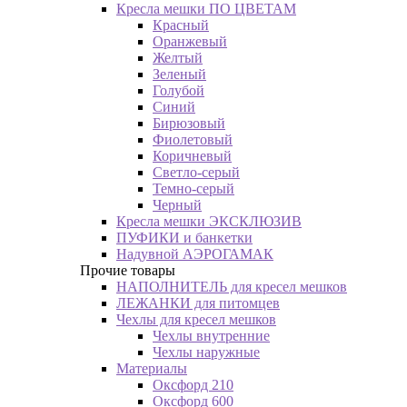
Кресла мешки ПО ЦВЕТАМ
Красный
Оранжевый
Желтый
Зеленый
Голубой
Синий
Бирюзовый
Фиолетовый
Коричневый
Светло-серый
Темно-серый
Черный
Кресла мешки ЭКСКЛЮЗИВ
ПУФИКИ и банкетки
Надувной АЭРОГАМАК
Прочие товары
НАПОЛНИТЕЛЬ для кресел мешков
ЛЕЖАНКИ для питомцев
Чехлы для кресел мешков
Чехлы внутренние
Чехлы наружные
Материалы
Оксфорд 210
Оксфорд 600