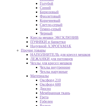
Голубой
Синий
Бирюзовый
Фиолетовый
Коричневый
Светло-серый
Темно-серый
Черный
Кресла мешки ЭКСКЛЮЗИВ
ПУФИКИ и банкетки
Надувной АЭРОГАМАК
Прочие товары
НАПОЛНИТЕЛЬ для кресел мешков
ЛЕЖАНКИ для питомцев
Чехлы для кресел мешков
Чехлы внутренние
Чехлы наружные
Материалы
Оксфорд 210
Оксфорд 600
Дюспо
Мембранная ткань
Грета
Гобелен
Велюр