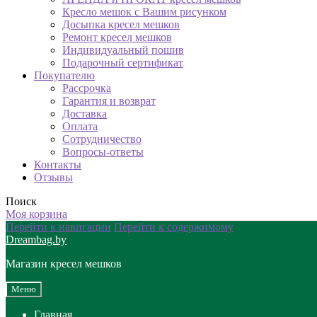
Кресло мешок с Вашим рисунком
Досыпка кресел мешков
Ремонт кресел мешков
Индивидуальный пошив
Подарочный сертификат
Покупателю
Рассрочка
Гарантия и возврат
Доставка
Оплата
Сотрудничество
Вопросы-ответы
Контакты
Отзывы
Поиск
Моя корзина
Перейти к навигации
Перейти к содержимому
Dreambag.by
Магазин кресел мешков
Меню
Главная