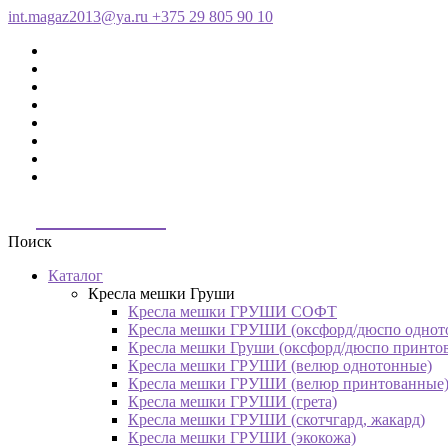
int.magaz2013@ya.ru
+375 29 805 90 10
ДримБэг.бай
Поиск
Каталог
Кресла мешки Груши
Кресла мешки ГРУШИ СОФТ
Кресла мешки ГРУШИ (оксфорд/дюспо однот
Кресла мешки Груши (оксфорд/дюспо принто
Кресла мешки ГРУШИ (велюр однотонные)
Кресла мешки ГРУШИ (велюр принтованные
Кресла мешки ГРУШИ (грета)
Кресла мешки ГРУШИ (скотчгард, жакард)
Кресла мешки ГРУШИ (экокожа)