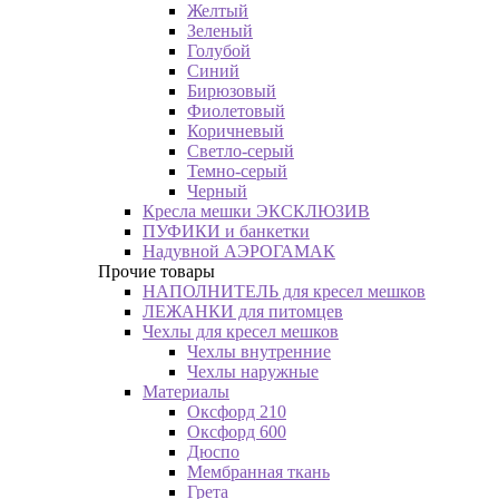
Желтый
Зеленый
Голубой
Синий
Бирюзовый
Фиолетовый
Коричневый
Светло-серый
Темно-серый
Черный
Кресла мешки ЭКСКЛЮЗИВ
ПУФИКИ и банкетки
Надувной АЭРОГАМАК
Прочие товары
НАПОЛНИТЕЛЬ для кресел мешков
ЛЕЖАНКИ для питомцев
Чехлы для кресел мешков
Чехлы внутренние
Чехлы наружные
Материалы
Оксфорд 210
Оксфорд 600
Дюспо
Мембранная ткань
Грета