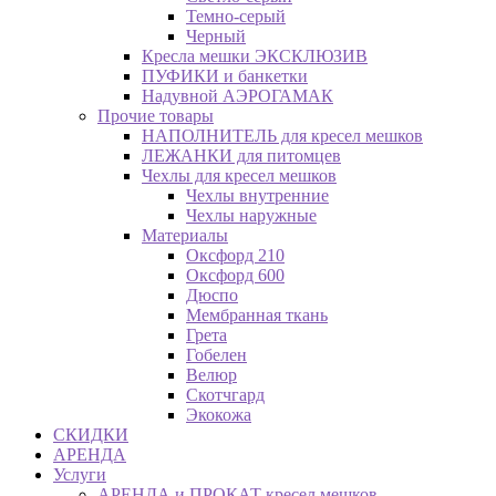
Темно-серый
Черный
Кресла мешки ЭКСКЛЮЗИВ
ПУФИКИ и банкетки
Надувной АЭРОГАМАК
Прочие товары
НАПОЛНИТЕЛЬ для кресел мешков
ЛЕЖАНКИ для питомцев
Чехлы для кресел мешков
Чехлы внутренние
Чехлы наружные
Материалы
Оксфорд 210
Оксфорд 600
Дюспо
Мембранная ткань
Грета
Гобелен
Велюр
Скотчгард
Экокожа
СКИДКИ
АРЕНДА
Услуги
АРЕНДА и ПРОКАТ кресел мешков