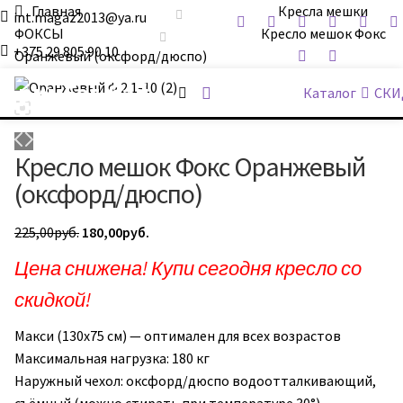
Главная
Кресла мешки
int.magaz2013@ya.ru
ФОКСЫ
Кресло мешок Фокс
+375 29 805 90 10
Оранжевый (оксфорд/дюспо)
ДримБэг.бай
Каталог
СКИ
Кресло мешок Фокс Оранжевый
(оксфорд/дюспо)
Первоначальная
Текущая
225,00
руб.
180,00
руб.
цена
цена:
Цена снижена! Купи сегодня кресло со
составляла
180,00руб..
скидкой!
225,00руб..
Макси (130х75 см) — оптимален для всех возрастов
Максимальная нагрузка: 180 кг
Наружный чехол: оксфорд/дюспо водоотталкивающий,