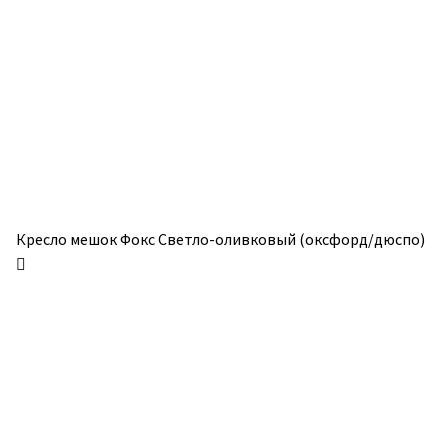
можно
можно
выбрать
выбрать
на
на
странице
странице
товара.
товара.
Кресло мешок Фокс Светло-оливковый (оксфорд/дюспо)