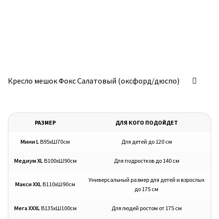
Кресло мешок Фокс Салатовый (оксфорд/дюспо)
РАЗМЕР
ДЛЯ КОГО ПОДОЙДЕТ
Мини L
В95хШ70см
Для детей до 120 см
Медиум XL
В100хШ90см
Для подростков до 140 см
Универсальный размер для детей и взрослых
Макси XXL
В110хШ90см
до 175 см
Мега XXXL
В135хШ100см
Для людей ростом от 175 см