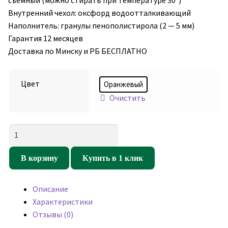
съёмный (можно стирать при температуре 30°)
Внутренний чехол: оксфорд водоотталкивающий
Наполнитель: гранулы пенополистирола (2 — 5 мм)
Гарантия 12 месяцев
Доставка по Минску и РБ БЕСПЛАТНО
Цвет
Оранжевый
Очистить
Количество
товара
Кресло
В корзину
Купить в 1 клик
мешок
Фокс
Описание
Оранжевый
Характеристики
(оксфорд/
Отзывы (0)
дюспо)