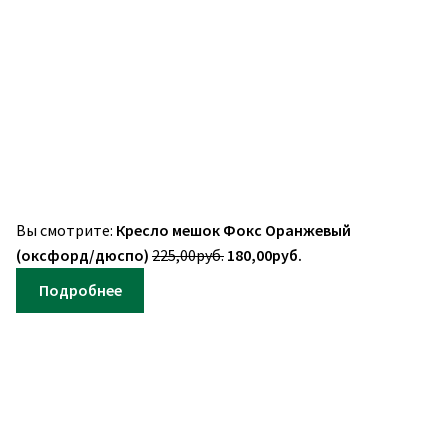
Вы смотрите:
Кресло мешок Фокс Оранжевый
Первоначальная
Текущая
(оксфорд/дюспо)
225,00
руб.
180,00
руб.
цена
цена:
Подробнее
составляла
180,00руб..
225,00руб..