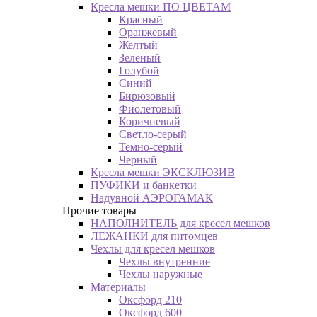
Кресла мешки ПО ЦВЕТАМ
Красный
Оранжевый
Желтый
Зеленый
Голубой
Синий
Бирюзовый
Фиолетовый
Коричневый
Светло-серый
Темно-серый
Черный
Кресла мешки ЭКСКЛЮЗИВ
ПУФИКИ и банкетки
Надувной АЭРОГАМАК
Прочие товары
НАПОЛНИТЕЛЬ для кресел мешков
ЛЕЖАНКИ для питомцев
Чехлы для кресел мешков
Чехлы внутренние
Чехлы наружные
Материалы
Оксфорд 210
Оксфорд 600