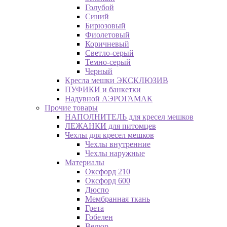
Голубой
Синий
Бирюзовый
Фиолетовый
Коричневый
Светло-серый
Темно-серый
Черный
Кресла мешки ЭКСКЛЮЗИВ
ПУФИКИ и банкетки
Надувной АЭРОГАМАК
Прочие товары
НАПОЛНИТЕЛЬ для кресел мешков
ЛЕЖАНКИ для питомцев
Чехлы для кресел мешков
Чехлы внутренние
Чехлы наружные
Материалы
Оксфорд 210
Оксфорд 600
Дюспо
Мембранная ткань
Грета
Гобелен
Велюр