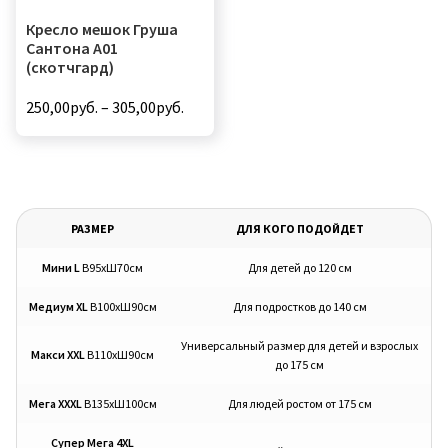
Кресло мешок Груша
Сантона А01
(скотчгард)
250,00
руб.
–
305,00
руб.
Этот
товар
имеет
несколько
РАЗМЕР
ДЛЯ КОГО ПОДОЙДЕТ
вариаций.
Мини L
В95хШ70см
Для детей до 120 см
Опции
можно
Медиум XL
В100хШ90см
Для подростков до 140 см
выбрать
на
Универсальный размер для детей и взрослых
Макси XXL
В110хШ90см
до 175 см
странице
товара.
Мега XXXL
В135хШ100см
Для людей ростом от 175 см
Супер Мега 4XL