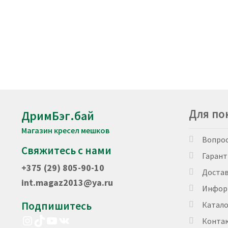
выбрать
на
странице
товара.
Для по
ДримБэг.бай
Магазин кресел мешков
Вопро
Свяжитесь с нами
Гарант
+375 (29) 805-90-10
Доста
int.magaz2013@ya.ru
Инфор
Подпишитесь
Катало
Instagram
TikTok
YouTube
VK
Конта