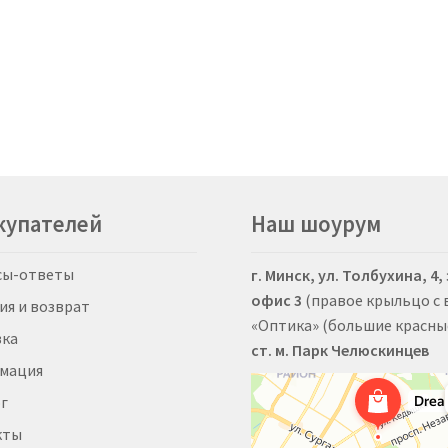
купателей
Наш шоурум
сы-ответы
г. Минск, ул. Толбухина, 4,
офис 3
(правое крыльцо с
ия и возврат
«Оптика» (большие красны
вка
ст. м. Парк Челюскинцев
мация
г
кты