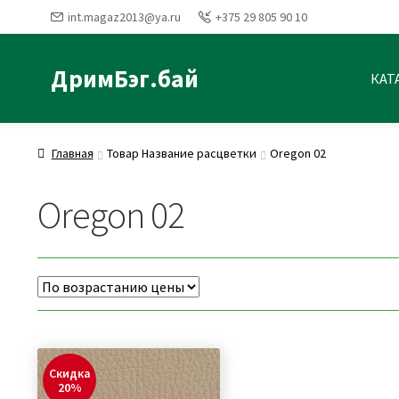
int.magaz2013@ya.ru
+375 29 805 90 10
ДримБэг.бай
КАТ
Главная
Товар Название расцветки
Oregon 02
Oregon 02
Скидка
20%