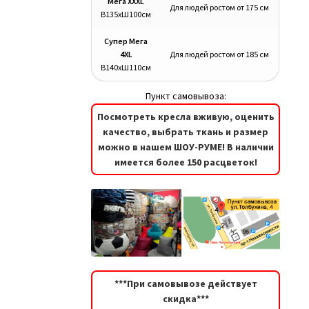
Мега XXXL
Для людей ростом от 175 см
В135хШ100см
Супер Мега
4XL
Для людей ростом от 185 см
В140хШ110см
Пункт самовывоза:
Посмотреть кресла вживую, оценить
качество, выбрать ткань и размер
можно в нашем ШОУ-РУМЕ! В наличии
имеется более 150 расцветок!
***При самовывозе действует
скидка***