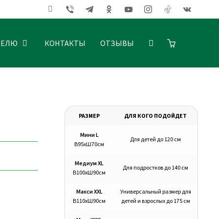
ТЕЛЮ
КОНТАКТЫ
ОТЗЫВЫ
РАЗМЕР
ДЛЯ КОГО ПОДОЙДЕТ
Мини L
Для детей до 120 см
В95хШ70см
Медиум XL
Для подростков до 140 см
В100хШ90см
Макси XXL
Универсальный размер для
В110хШ90см
детей и взрослых до 175 см