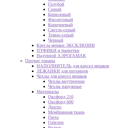
Голубой
Синий
Бирюзовый
Фиолетовый
Коричневый
Светло-серый
Темно-серый
Черный
Кресла мешки ЭКСКЛЮЗИВ
ПУФИКИ и банкетки
Надувной АЭРОГАМАК
Прочие товары
НАПОЛНИТЕЛЬ для кресел мешков
ЛЕЖАНКИ для питомцев
Чехлы для кресел мешков
Чехлы внутренние
Чехлы наружные
Материалы
Оксфорд 210
Оксфорд 600
Дюспо
Мембранная ткань
Грета
Гобелен
Велюр