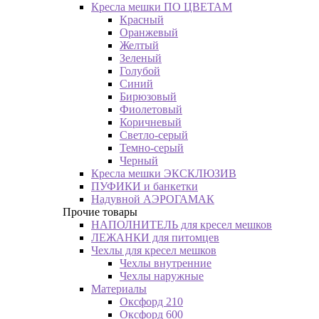
Кресла мешки ПО ЦВЕТАМ
Красный
Оранжевый
Желтый
Зеленый
Голубой
Синий
Бирюзовый
Фиолетовый
Коричневый
Светло-серый
Темно-серый
Черный
Кресла мешки ЭКСКЛЮЗИВ
ПУФИКИ и банкетки
Надувной АЭРОГАМАК
Прочие товары
НАПОЛНИТЕЛЬ для кресел мешков
ЛЕЖАНКИ для питомцев
Чехлы для кресел мешков
Чехлы внутренние
Чехлы наружные
Материалы
Оксфорд 210
Оксфорд 600