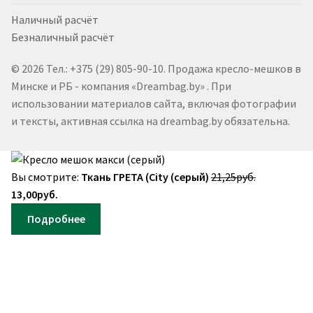
Наличный расчёт
Безналичный расчёт
© 2026 Тел.: +375 (29) 805-90-10. Продажа кресло-мешков в
Минске и РБ - компания «Dreambag.by» . При
использовании материалов сайта, включая фотографии
и тексты, активная ссылка на dreambag.by обязательна.
Первонача
Вы смотрите:
Ткань ГРЕТА (City (серый)
21,25
руб.
Текущая
цена
13,00
руб.
цена:
составляла
Подробнее
13,00руб..
21,25руб..