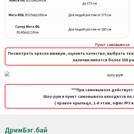
Макси XXL
В110хШ90см
до 175 см
Мега XXXL
В135хШ100см
Для людей ростом от 175 см
Супер Мега 4XL
Для людей ростом от 185 см
В140хШ110см
Пункт самовывоза:
Посмотреть кресла вживую, оценить качество, выбрать тка
наличии имеется более 150 р
***При самовывозе действует 
Шоу-рум и пункт самовывоза находится по а
( правое крыльцо, 1-й этаж, офис №3 
ДримБэг.бай