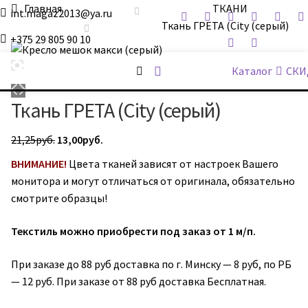
Главная
ТКАНИ
int.magaz2013@ya.ru
Ткань ГРЕТА (City (серый)
+375 29 805 90 10
ДримБэг.бай
Каталог
СКИ
Ткань ГРЕТА (City (серый)
Первоначальная
Текущая
21,25
руб.
13,00
руб.
цена
цена:
ВНИМАНИЕ!
Цвета тканей зависят от настроек Вашего
составляла
13,00руб..
монитора и могут отличаться от оригинала, обязательно
21,25руб..
смотрите образцы!
Текстиль можно приобрести под заказ от 1 м/п.
При заказе до 88 руб доставка по г. Минску — 8 руб, по РБ
— 12 руб. При заказе от 88 руб доставка Бесплатная.