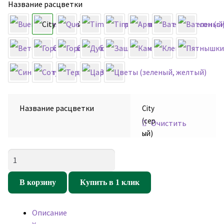
Название расцветки
Название расцветки
City
(сер
Очистить
ый)
Количество
товара
Ткань
В корзину
Купить в 1 клик
ГРЕТА
(City
Описание
(серый)